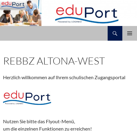
Zum
Inhalt
springen
Suchen
ReBBZ Altona-West
PRIMÄR
MENÜ
REBBZ ALTONA-WEST
Herzlich willkommen auf Ihrem schulischen Zugangsportal
Nutzen Sie bitte das Flyout-Menü,
um die einzelnen Funktionen zu erreichen!